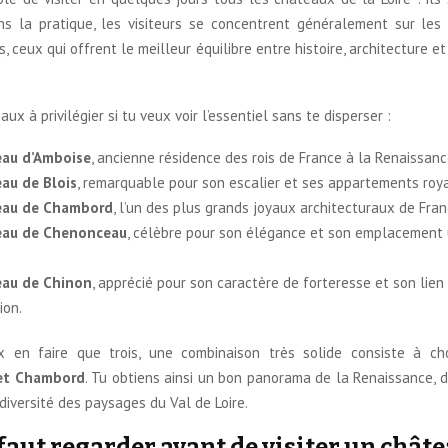
s la pratique, les visiteurs se concentrent généralement sur les 
 ceux qui offrent le meilleur équilibre entre histoire, architecture e
aux à privilégier si tu veux voir l’essentiel sans te disperser :
eau d’Amboise
, ancienne résidence des rois de France à la Renaissanc
au de Blois
, remarquable pour son escalier et ses appartements roy
eau de Chambord
, l’un des plus grands joyaux architecturaux de Fran
eau de Chenonceau
, célèbre pour son élégance et son emplacement 
eau de Chinon
, apprécié pour son caractère de forteresse et son lien
ion.
 en faire que trois, une combinaison très solide consiste à ch
et Chambord
. Tu obtiens ainsi un bon panorama de la Renaissance, de
 diversité des paysages du Val de Loire.
 faut regarder avant de visiter un chât