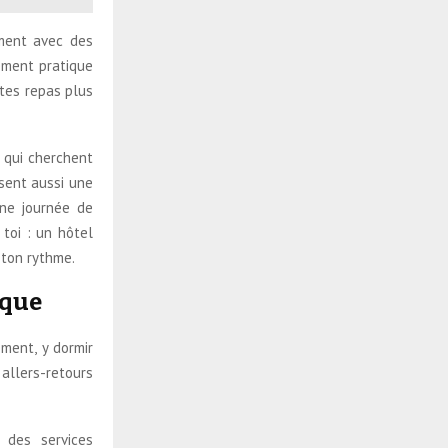
ement avec des
ement pratique
 tes repas plus
 qui cherchent
osent aussi une
une journée de
toi : un hôtel
 ton rythme.
ique
ement, y dormir
 allers-retours
 des services