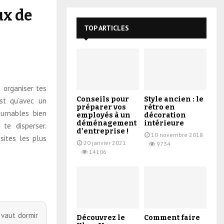
ux de
TOP ARTICLES
 organiser tes
Conseils pour
Style ancien : le
st qu’avec un
préparer vos
rétro en
urnables bien
employés à un
décoration
déménagement
intérieure
te disperser.
d’entreprise !
10 novembre 2018
 sites les plus
20 janvier 2021
9734
14106
 vaut dormir
Découvrez le
Comment faire