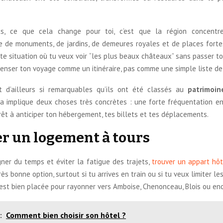
ts, ce que cela change pour toi, c’est que la région concentr
e de monuments, de jardins, de demeures royales et de places fortes.
te situation où tu veux voir “les plus beaux châteaux” sans passer to
 penser ton voyage comme un itinéraire, pas comme une simple liste de 
t d’ailleurs si remarquables qu’ils ont été classés au
patrimoin
la implique deux choses très concrètes : une forte fréquentation en
érêt à anticiper ton hébergement, tes billets et tes déplacements.
r un logement à tours
ner du temps et éviter la fatigue des trajets,
trouver un appart hôt
ès bonne option, surtout si tu arrives en train ou si tu veux limiter le
 est bien placée pour rayonner vers Amboise, Chenonceau, Blois ou en
:
Comment bien choisir son hôtel ?