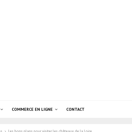
COMMERCE EN LIGNE
CONTACT
es
Les bons plans pour visiter les châteaux de la Loire