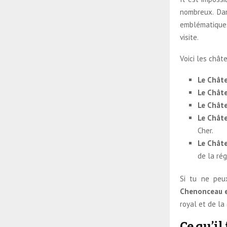
nombreux. Dan
emblématiques,
visite.
Voici les châte
Le Chât
Le Châte
Le Chât
Le Chât
Cher.
Le Chât
de la rég
Si tu ne peux
Chenonceau 
royal et de la
Ce qu’il