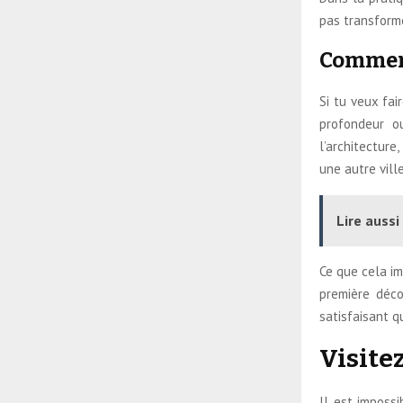
pas transform
Comment
Si tu veux fai
profondeur o
l’architecture
une autre vill
Lire aussi 
Ce que cela im
première déco
satisfaisant 
Visite
Il est impossi