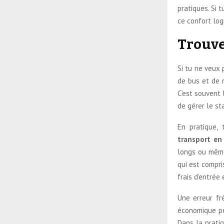
pratiques. Si 
ce confort log
Trouve
Si tu ne veux 
de bus et de m
C’est souvent 
de gérer le st
En pratique, 
transport en
longs ou même
qui est compri
frais d’entrée
Une erreur fr
économique peu
Dans la pratiq