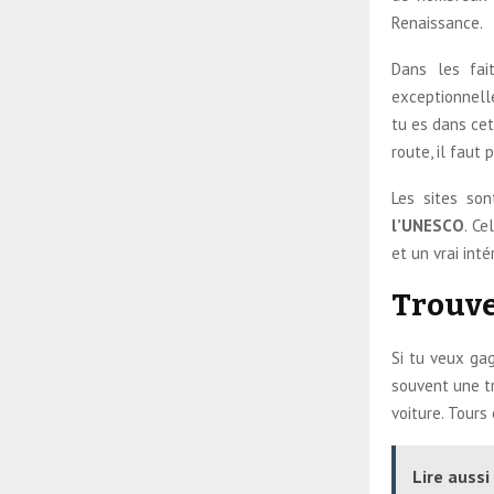
Renaissance.
Dans les fai
exceptionnell
tu es dans cet
route, il faut
Les sites son
l’UNESCO
. Ce
et un vrai int
Trouve
Si tu veux gag
souvent une tr
voiture. Tours
Lire aussi 