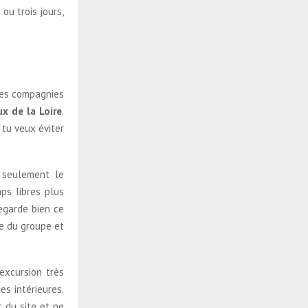
ou trois jours,
uses compagnies
x de la Loire
.
 tu veux éviter
t seulement le
ps libres plus
egarde bien ce
le du groupe et
excursion très
es intérieures.
t du site et ne