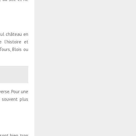
seul château en
l’histoire et
Tours, Blois ou
verse. Pour une
t souvent plus
 sont bien trop