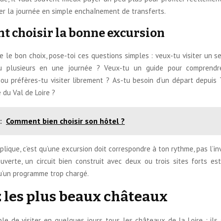
er la journée en simple enchaînement de transferts.
 choisir la bonne excursion
re le bon choix, pose-toi ces questions simples : veux-tu visiter un 
u plusieurs en une journée ? Veux-tu un guide pour comprendre 
, ou préfères-tu visiter librement ? As-tu besoin d’un départ depuis 
e du Val de Loire ?
:
Comment bien choisir son hôtel ?
plique, c’est qu’une excursion doit correspondre à ton rythme, pas l’in
uverte, un circuit bien construit avec deux ou trois sites forts es
qu’un programme trop chargé.
z les plus beaux châteaux
ble de visiter en quelques jours tous les châteaux de la Loire : ils