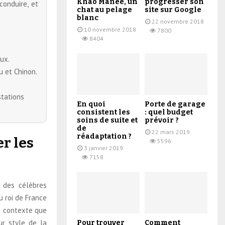
Khao Manee, un
progresser son
conduire, et
chat au pelage
site sur Google
blanc
22 novembre 2018
10 novembre 2018
7800
8404
ux.
u et Chinon.
stations
En quoi
Porte de garage
consistent les
: quel budget
soins de suite et
prévoir ?
de
22 mars 2019
réadaptation ?
r les
5596
3 janvier 2019
7158
e des célèbres
du roi de France
ce contexte que
ur style de la
Pour trouver
Comment