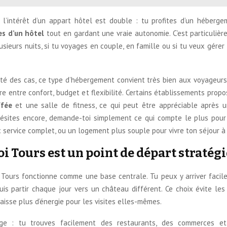
 l’intérêt d’un appart hôtel est double : tu profites d’un héberg
es d’un hôtel
tout en gardant une vraie autonomie. C’est particulièr
lusieurs nuits, si tu voyages en couple, en famille ou si tu veux gérer
ité des cas, ce type d’hébergement convient très bien aux voyageurs
re entre confort, budget et flexibilité. Certains établissements prop
ffée
et une salle de fitness, ce qui peut être appréciable après 
u hésites encore, demande-toi simplement ce qui compte le plus pour 
 service complet, ou un logement plus souple pour vivre ton séjour à
i Tours est un point de départ stratég
, Tours fonctionne comme une base centrale. Tu peux y arriver facil
uis partir chaque jour vers un château différent. Ce choix évite les
 laisse plus d’énergie pour les visites elles-mêmes.
ge : tu trouves facilement des restaurants, des commerces et