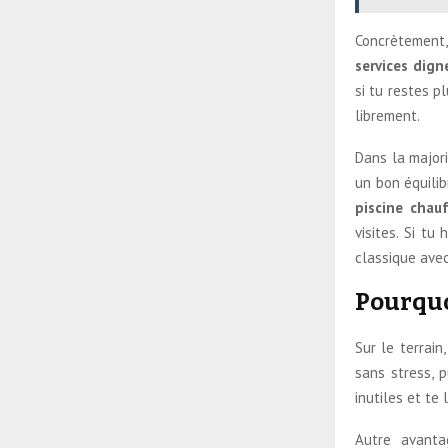
Concrètement,
services dign
si tu restes p
librement.
Dans la major
un bon équilib
piscine chau
visites. Si t
classique avec
Pourquo
Sur le terrain
sans stress, p
inutiles et te
Autre avanta