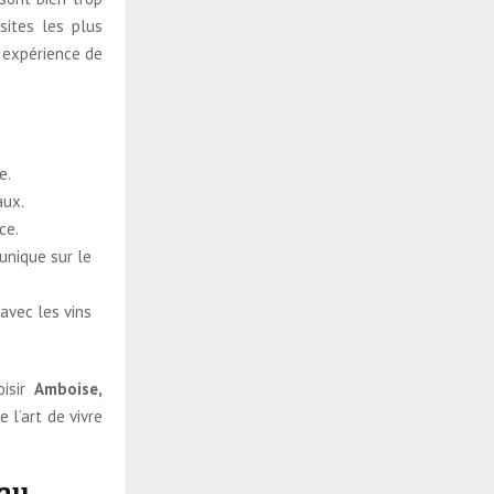
sites les plus
t expérience de
e.
aux.
ce.
unique sur le
 avec les vins
oisir
Amboise,
 l’art de vivre
eau