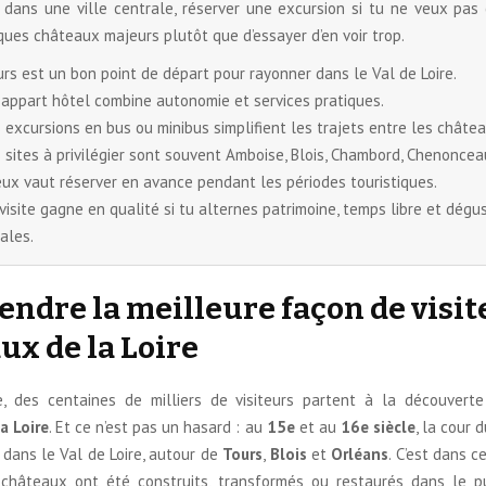
 dans une ville centrale, réserver une excursion si tu ne veux pas 
ques châteaux majeurs plutôt que d’essayer d’en voir trop.
rs est un bon point de départ pour rayonner dans le Val de Loire.
 appart hôtel combine autonomie et services pratiques.
 excursions en bus ou minibus simplifient les trajets entre les châtea
 sites à privilégier sont souvent Amboise, Blois, Chambord, Chenoncea
ux vaut réserver en avance pendant les périodes touristiques.
visite gagne en qualité si tu alternes patrimoine, temps libre et dégu
ales.
ndre la meilleure façon de visite
ux de la Loire
 des centaines de milliers de visiteurs partent à la découvert
a Loire
. Et ce n’est pas un hasard : au
15e
et au
16e siècle
, la cour 
e dans le Val de Loire, autour de
Tours
,
Blois
et
Orléans
. C’est dans 
hâteaux ont été construits, transformés ou restaurés dans le p