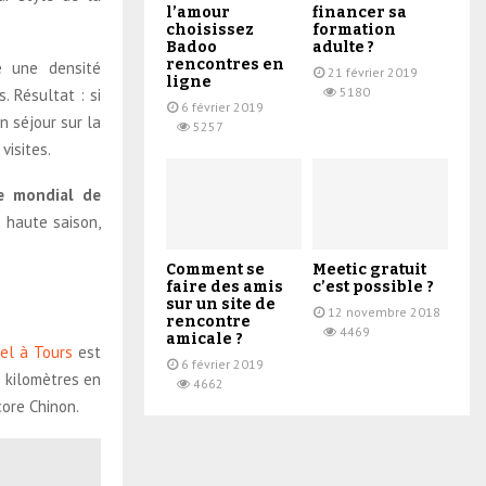
l’amour
financer sa
choisissez
formation
Badoo
adulte ?
rencontres en
e une densité
21 février 2019
ligne
5180
 Résultat : si
6 février 2019
n séjour sur la
5257
visites.
e mondial de
 haute saison,
Comment se
Meetic gratuit
faire des amis
c’est possible ?
sur un site de
12 novembre 2018
rencontre
4469
amicale ?
el à Tours
est
6 février 2019
s kilomètres en
4662
core Chinon.