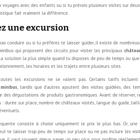
tu voyages avec des enfants ou si tu prévois plusieurs visites sur deux 
istique fait vraiment la différence.
z une excursion
pas conduire ou si tu préfères te laisser guider, il existe de nombre
inibus qui proposent des circuits pour visiter les principaux
château
la solution la plus simple quand tu disposes de peu de temps ou que
ationnement, les horaires et les trajets entre plusieurs sites.
toutes les excursions ne se valent pas. Certains tarifs incluen
 minibus
, tandis que d’autres ajoutent des visites guidées, des tem
 des dégustations de produits gastronomiques. Avant de réserver, r
s : durée sur place, nombre de châteaux visités, langue du guide, tail
 éventuels.
équente consiste à choisir uniquement le prix le plus bas. Or, une 
t te laisser trop peu de temps sur place ou ne pas inclure les visit
ue, il vaut souvent mieux payer un peu plus pour profiter réellemen