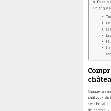
à Tours ou
cibler quel
Tou
Un
Les
Les
Mie
La 
loc
Compre
châtea
Chaque année,
châteaux de l
s’est installé
de nombreux c